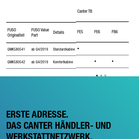
Canter TB
Cante
FUSO
FUSO Value
FE5
FE6
FB6
FB7
Details
Originalteil
Part
•
•
QMK580541
ab Q4/2019
Standardkabine
•
•
QMK580542
ab Q4/2019
Komfortkabine
ERSTE ADRESSE.
DAS CANTER HÄNDLER- UND
WERKSTATTNETZWERK.