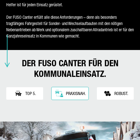
Helfer ist für jeden Einsatz gerüstet.
Der FUSO Canter erfüllt alle diese Anforderungen – denn als besonders
tragfähiges Fahrgestell für Sonder- und Wechselaufbauten mit den nötigen
Nebenantrieben ab Werk und optionalem zuschaltbaren Allradantrieb ist er für den
Ganzjahreseinsatz in Kommunen wie gemacht.
* Pflichtfeld
Wir werden Ihre Daten sorgfältig gemäß den gesetzlichen
Bestimmungen zum Datenschutz entsprechend Ihrer
DER FUSO CANTER FÜR DEN
Zustimmung nur zum Zwecke der Abwicklung Ihrer Anfrage
verarbeiten, speichern und nutzen. Weitere Details zur
KOMMUNALEINSATZ.
Verarbeitung Ihrer personenbezogenen Daten durch die
Daimler Truck AG sowie detaillierte Hinweise zu Ihren Rechten
finden Sie online in den
Datenschutzhinweisen
.
TOP 5.
PRAXISNAH.
ROBUST.
Friendly Captcha