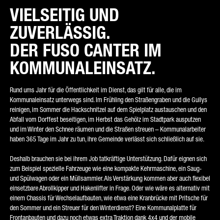
VIELSEITIG UND
ZUVERLÄSSIG.
ART DER ANFRAGE*
DER FUSO CANTER IM
KOMMUNALEINSATZ.
Rund ums Jahr für die Öffentlichkeit im Dienst, das gilt für alle, die im
E-MAIL*
Kommunaleinsatz unterwegs sind. Im Frühling den Straßengraben und die Gullys
reinigen, im Sommer die Hackschnitzel auf dem Spielplatz austauschen und den
Abfall vom Dorffest beseitigen, im Herbst das Gehölz im Stadtpark ausputzen
und im Winter den Schnee räumen und die Straßen streuen – Kommunalarbeiter
haben 365 Tage im Jahr zu tun, ihre Gemeinde verlässt sich schließlich auf sie.
TELEFONNUMMER*
Deshalb brauchen sie bei ihrem Job tatkräftige Unterstützung. Dafür eignen sich
zum Beispiel spezielle Fahrzeuge wie eine kompakte Kehrmaschine, ein Saug-
und Spülwagen oder ein Müllsammler. Als Verstärkung kommen aber auch flexibel
einsetzbare Abrollkipper und Hakenlifter in Frage. Oder wie wäre es alternativ mit
IHRE NACHRICHT (OPTIONAL)
einem Chassis für Wechselaufbauten, wie etwa eine Kranbrücke mit Pritsche für
den Sommer und ein Streuer für den Winterdienst? Eine Kommunalplatte für
Frontanbauten und dazu noch etwas extra Traktion dank 4x4 und der mobile