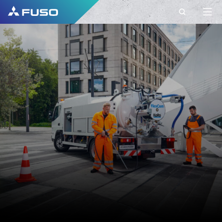
KONTAKT
FUSO BELGIUM
CONTACT
Haben Sie weitere Fragen?
Senden Sie uns Ihre Anfrage über dieses
Kontaktformular.
VORNAME*
NACHNAME*