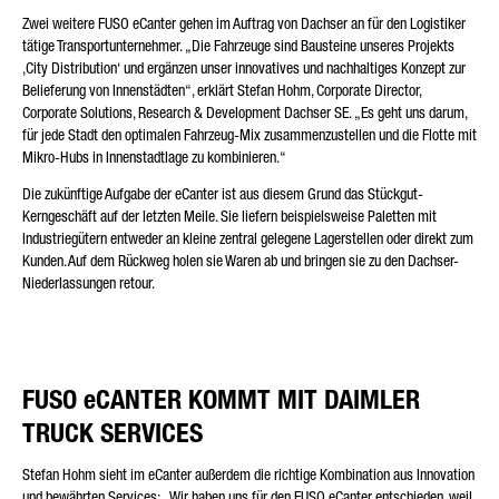
Zwei weitere FUSO eCanter gehen im Auftrag von Dachser an für den Logistiker
tätige Transportunternehmer. „Die Fahrzeuge sind Bausteine unseres Projekts
‚City Distribution‘ und ergänzen unser innovatives und nachhaltiges Konzept zur
Belieferung von Innenstädten“, erklärt Stefan Hohm, Corporate Director,
Corporate Solutions, Research & Development Dachser SE. „Es geht uns darum,
für jede Stadt den optimalen Fahrzeug-Mix zusammenzustellen und die Flotte mit
Mikro-Hubs in Innenstadtlage zu kombinieren.“
Die zukünftige Aufgabe der eCanter ist aus diesem Grund das Stückgut-
Kerngeschäft auf der letzten Meile. Sie liefern beispielsweise Paletten mit
Industriegütern entweder an kleine zentral gelegene Lagerstellen oder direkt zum
Kunden. Auf dem Rückweg holen sie Waren ab und bringen sie zu den Dachser-
Niederlassungen retour.
FUSO eCANTER KOMMT MIT DAIMLER
TRUCK SERVICES
Stefan Hohm sieht im eCanter außerdem die richtige Kombination aus Innovation
und bewährten Services: „Wir haben uns für den FUSO eCanter entschieden, weil