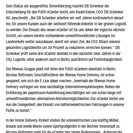
Sein Status als ausgereiftes Serienfahrzeug machte DB Schenker die
Entscheidung für den FUSO eCanter leicht, wie Ewald Kaiser, COO DB Schenker
AG, beschreibt: „Bei DB Schenker arbeiten wir seit Jahren kontinuierlich darauf
hin, für unsere Kunden auch der weltweit führende Anbieter in der grünen Logistik
zu werden. Der Einsatz des neuen eCanter ist für uns daher der logische nächste
Schritt, um unsere bereits vorhandenen umweltfreundlichen Lösungen im
Landverkehr weiter auszubauen, damit wir unser Ziel, die CO2-Bilanz unserer
gesamten Logistikkette um 30 Prozent zu reduzieren, erreichen können.“ DB
Schenker prüft seine drei eCanter deshalb in den nächsten zwei Jahren in der
City-Logistik, unter anderem auch in Berlin, ausführlich auf Flottentauglichkeit.
Die Rhenus-Gruppe plant mit ihren drei FUSO eCantern ebenfalls in Berlin.
Nicolas Rottmann, Geschäftsführer der Rhenus Home Delivery, ist schon
gespannt, wie sich die E-Lkw dabei machen: „Innerhalb der Rhenus Home
Delivery verfolgen wir eine nachhaltige Unternehmensphilosophie. Neben der
Einführung der papierlosen Auslieferung beschäftigen wir uns schon lange mit
umweltfreundlichen, alternativen Antriebsmöglichkeiten. Der eCanter bietet uns
nun die Gelegenheit, den Einsatz von batterieelektrischen Fahrzeugen in unserer
Flotte zu testen.“
In der Home Delivery-Einheit stellen die vollelektrischen Lkw künftig Möbel,
braune und weiße Waren sowie Sportgroßgeräte in der Berliner Innenstadt zu.
Nicolas Rottmann sieht für die eCanter hier ideale Bedingungen: „Aufgrund der