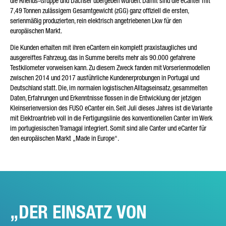
die Rhenus-Gruppe und Dachser übergeben wurden. Damit sind die eCanter mit
7,49 Tonnen zulässigem Gesamtgewicht (zGG) ganz offiziell die ersten,
serienmäßig produzierten, rein elektrisch angetriebenen Lkw für den
europäischen Markt.
Die Kunden erhalten mit ihren eCantern ein komplett praxistaugliches und
ausgereiftes Fahrzeug, das in Summe bereits mehr als 90.000 gefahrene
Testkilometer vorweisen kann. Zu diesem Zweck fanden mit Vorserienmodellen
* Pflichtfeld
zwischen 2014 und 2017 ausführliche Kundenerprobungen in Portugal und
Wir werden Ihre Daten sorgfältig gemäß den gesetzlichen
Deutschland statt. Die, im normalen logistischen Alltagseinsatz, gesammelten
Bestimmungen zum Datenschutz entsprechend Ihrer
Daten, Erfahrungen und Erkenntnisse flossen in die Entwicklung der jetzigen
Zustimmung nur zum Zwecke der Abwicklung Ihrer Anfrage
Kleinserienversion des FUSO eCanter ein. Seit Juli dieses Jahres ist die Variante
verarbeiten, speichern und nutzen. Weitere Details zur
Verarbeitung Ihrer personenbezogenen Daten durch die
mit Elektroantrieb voll in die Fertigungslinie des konventionellen Canter im Werk
Daimler Truck AG sowie detaillierte Hinweise zu Ihren Rechten
im portugiesischen Tramagal integriert. Somit sind alle Canter und eCanter für
finden Sie online in den
Datenschutzhinweisen
.
den europäischen Markt „Made in Europe“.
Friendly Captcha
DER EINSATZ VON