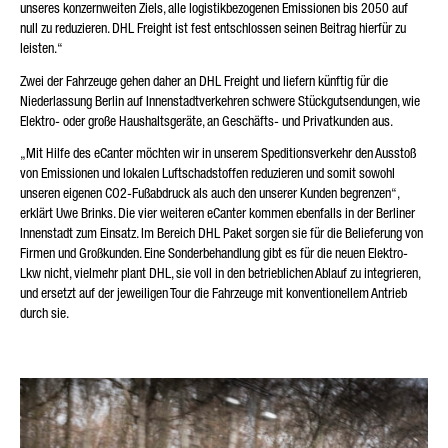
unseres konzernweiten Ziels, alle logistikbezogenen Emissionen bis 2050 auf
null zu reduzieren. DHL Freight ist fest entschlossen seinen Beitrag hierfür zu
leisten.“
Zwei der Fahrzeuge gehen daher an DHL Freight und liefern künftig für die
Niederlassung Berlin auf Innenstadtverkehren schwere Stückgutsendungen, wie
Elektro- oder große Haushaltsgeräte, an Geschäfts- und Privatkunden aus.
„Mit Hilfe des eCanter möchten wir in unserem Speditionsverkehr den Ausstoß
von Emissionen und lokalen Luftschadstoffen reduzieren und somit sowohl
unseren eigenen CO2-Fußabdruck als auch den unserer Kunden begrenzen“,
erklärt Uwe Brinks. Die vier weiteren eCanter kommen ebenfalls in der Berliner
Innenstadt zum Einsatz. Im Bereich DHL Paket sorgen sie für die Belieferung von
Firmen und Großkunden. Eine Sonderbehandlung gibt es für die neuen Elektro-
Lkw nicht, vielmehr plant DHL, sie voll in den betrieblichen Ablauf zu integrieren,
und ersetzt auf der jeweiligen Tour die Fahrzeuge mit konventionellem Antrieb
durch sie.