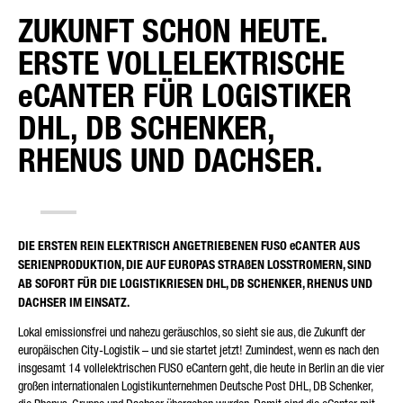
ZUKUNFT SCHON HEUTE.
ERSTE VOLLELEKTRISCHE
ART DER ANFRAGE*
eCANTER FÜR LOGISTIKER
DHL, DB SCHENKER,
RHENUS UND DACHSER.
E-MAIL*
DIE ERSTEN REIN ELEKTRISCH ANGETRIEBENEN FUSO eCANTER AUS
TELEFONNUMMER*
SERIENPRODUKTION, DIE AUF EUROPAS STRAßEN LOSSTROMERN, SIND
AB SOFORT FÜR DIE LOGISTIKRIESEN DHL, DB SCHENKER, RHENUS UND
DACHSER IM EINSATZ.
Lokal emissionsfrei und nahezu geräuschlos, so sieht sie aus, die Zukunft der
europäischen City-Logistik – und sie startet jetzt! Zumindest, wenn es nach den
IHRE NACHRICHT (OPTIONAL)
insgesamt 14 vollelektrischen FUSO eCantern geht, die heute in Berlin an die vier
großen internationalen Logistikunternehmen Deutsche Post DHL, DB Schenker,