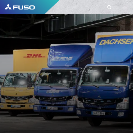
KONTAKT
FUSO BELGIUM
CONTACT
Haben Sie weitere Fragen?
Senden Sie uns Ihre Anfrage über dieses
Kontaktformular.
VORNAME*
NACHNAME*