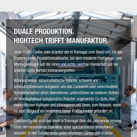
DUALE PRODUKTION.
HIGHTECH TRIFFT MANUFAKTUR.
Jeder FUSO Canter oder eCanter der in Tramagal vom Band rollt, ist das
Ergebnis eines Produktionsablaufes, bei dem moderne Fertigungs- und
Montageanlagen auf der einen und echte, wertige Handarbeit auf der
anderen Seite perfekt ineinandergreifen.
Während einige vollautomatische Roboter schwere und
schmutzintensivere Aufgaben, wie das Lackieren oder verschiedene
Schweißarbeiten allein übernehmen, unterstützen an anderen Stellen
im Montageablauf kollaborative Roboter, sogenannte Co-Bots, ihre
menschlichen Kollegen und interagieren mit ihnen, zum Beispiel, wenn
für eine Tätigkeit ein besonders hoher Kraftaufwand gefordert ist.
Gleichzeitig hat sich das Werk in Tramagal über die Jahrzehnte hinweg
stets den besonderen Charakter einer spezialisierten Manufaktur
bewahrt. In den Details eines jeden einzelnen Canter und eCanter