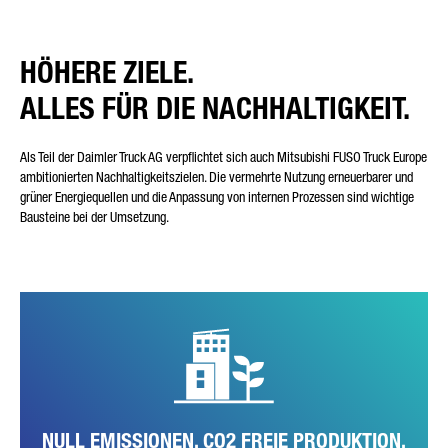
HÖHERE ZIELE.
ALLES FÜR DIE NACHHALTIGKEIT.
Als Teil der Daimler Truck AG verpflichtet sich auch Mitsubishi FUSO Truck Europe
ambitionierten Nachhaltigkeitszielen. Die vermehrte Nutzung erneuerbarer und
grüner Energiequellen und die Anpassung von internen Prozessen sind wichtige
Bausteine bei der Umsetzung.
Das Werk in Tramagal konnte seine CO2-Emissionen in den
vergangenen Jahren bereits schrittweise reduzieren, im Jahr 2021
sogar um 50 Prozent im Vergleich zum Vorjahr. Bis zum Ende des
Jahres 2022 strebt FUSO ganz konkret eine komplett CO2 freie
Produktion an.
NULL EMISSIONEN. CO2 FREIE PRODUKTION.