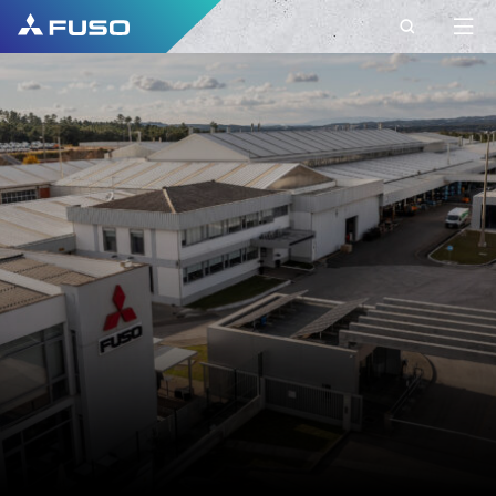
KONTAKT
FUSO BELGIUM
CONTACT
Haben Sie weitere Fragen?
Senden Sie uns Ihre Anfrage über dieses
Kontaktformular.
VORNAME*
NACHNAME*