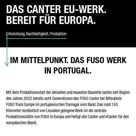
DAS CANTER EU-WERK.
BEREIT FÜR EUROPA.
ART DER ANFRAGE*
Entwicklung, Nachhaltigkeit, Produktion
E-MAIL*
IM MITTELPUNKT. DAS FUSO WERK
IN PORTUGAL.
TELEFONNUMMER*
Mit dem Produktionsstart der aktuellen und neuesten Baureihe laufen seit Beginn
des Jahres 2022 bereits acht Generationen des FUSO Canter bei Mitsubishi
FUSO Truck Europe im portugiesischen Tramagal vom Band. Das rund 150
Kilometer nordöstlich von Lissabon gelegene Werk ist die zentrale
Produktionsstätte von FUSO in Europa und fertigt alle Canter und eCanter für den
IHRE NACHRICHT (OPTIONAL)
europäischen Markt.