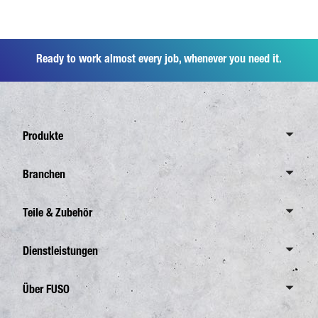
Ready to work almost every job, whenever you need it.
Produkte
Übersicht Canter
Branchen
6,0 Tonnen
Übersicht Branchen
Teile & Zubehör
7,5 Tonnen
Verteilerverkehr
8,55 Tonnen
Übersicht Teile & Zubehör
Dienstleistungen
Abfallentsorgung
Übersicht eCanter
FUSO Originalteile
Bauverkehr
Übersicht Dienstleistungen
Über FUSO
4,25 Tonnen
FUSO Originalzubehör Canter TFI
Garten- und Landschaftsbau
Finanzierung