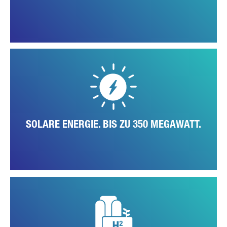
Dank seiner geografischen Lage, der Distrikt Santarém ist eine der an
Sonnenstunden reichste Regionen Portugals, sind die
Voraussetzungen für die Gewinnung von Solarenergie in Tramagal
ideal. Aktuell produzieren 1.200 Solarpaneele auf Hallendächern und
anderen geeigneten Flächen des Werksgeländes bis zu 350 Megawatt
pro Jahr. Zukünftig sollen es bis zu 600 Megawatt werden.
SOLARE ENERGIE. BIS ZU 350 MEGAWATT.
Das Werk erprobt neben dem Ausbau der Solaranlagen außerdem
Technologien zur lokalen Produktion von grünem Wasserstoff. Als
Speichermedium für den gewonnenen Sonnenstrom könnte er
zukünftig sukzessive den Verbrauch von Erdgas ersetzen.