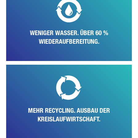
Nachhaltigkeitsthema, mit dem sich der Standort erfolgreich
beschäftigt: Eine eigene neue Wasseraufbereitungsanlage behandelt
bereits über 60 Prozent des Brauchwassers und führt es in den
Produktionskreislauf zurück. Gleichzeitig ist eine optimierte
Regenwassersammlung in Arbeit, für eine nachhaltigere Bewässerung
WENIGER WASSER. ÜBER 60 %
der Grünflächen.
WIEDERAUFBEREITUNG.
Neben den anderen Maßnahmen evaluiert das Werk ständig und aktiv
alle Möglichkeiten, um seine Kreislaufwirtschaft effizienter zu
gestalten. Das Ziel ist es Abfälle bestmöglich zu vermeiden und
Wertstoffe wiederzuverwerten.
MEHR RECYCLING. AUSBAU DER
KREISLAUFWIRTSCHAFT.