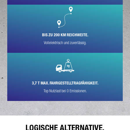
BIS ZU 200 KM REICHWEITE.
Vollelektrisch und zuverlässig.
* Pflichtfeld
Wir werden Ihre Daten sorgfältig gemäß den gesetzlichen
Bestimmungen zum Datenschutz entsprechend Ihrer
Zustimmung nur zum Zwecke der Abwicklung Ihrer Anfrage
verarbeiten, speichern und nutzen. Weitere Details zur
Verarbeitung Ihrer personenbezogenen Daten durch die
Daimler Truck AG sowie detaillierte Hinweise zu Ihren Rechten
finden Sie online in den
Datenschutzhinweisen
.
3,7 T MAX. FAHRGESTELLTRAGFÄHIGKEIT.
Top Nutzlast bei 0 Emissionen.
Friendly Captcha
LOGISCHE ALTERNATIVE.