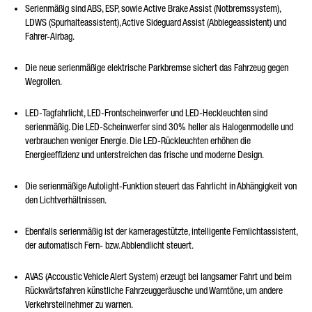
Serienmäßig sind ABS, ESP, sowie Active Brake Assist (Notbremssystem),
LDWS (Spurhalteassistent), Active Sideguard Assist (Abbiegeassistent) und
Fahrer-Airbag.
Die neue serienmäßige elektrische Parkbremse sichert das Fahrzeug gegen
Wegrollen.
LED-Tagfahrlicht, LED-Frontscheinwerfer und LED-Heckleuchten sind
serienmäßig. Die LED-Scheinwerfer sind 30% heller als Halogenmodelle und
verbrauchen weniger Energie. Die LED-Rückleuchten erhöhen die
Energieeffizienz und unterstreichen das frische und moderne Design.
Die serienmäßige Autolight-Funktion steuert das Fahrlicht in Abhängigkeit von
den Lichtverhältnissen.
Ebenfalls serienmäßig ist der kameragestützte, intelligente Fernlichtassistent,
der automatisch Fern- bzw. Abblendlicht steuert.
AVAS (Accoustic Vehicle Alert System) erzeugt bei langsamer Fahrt und beim
Rückwärtsfahren künstliche Fahrzeuggeräusche und Warntöne, um andere
Verkehrsteilnehmer zu warnen.