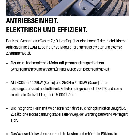
ANTRIEBSEINHEIT.
ELEKTRISCH UND EFFIZIENT.
Der Next Generation eCanter 7,49 t verfügt über eine hocheffiziente elektrische
Antriebseinheit EDM (Electric Drive Module), die sich aus eMotor und eAchse
zusammensetzt.
Der neue, hochmoderne eMotor mit permanentmagnetischem
Synchronantrieb und Wasserkühlung wurde von Bosch entwickelt.
Mit 430Nm / 129kW (Spitze) und 250Nm /110kW (Dauer) ist er
leistungsstark und hocheffizient. Er liefert umgerechnet 175 PS und seine
maximale Drehzahl liegt bei 15.000 U/min.
Die integrierte Form mit Wechselrichter führt zu einer optimierten Baugröße.
Zusätzliche Hochspannungskabel fallen weg, der Wartungsaufwand verringert
sich.
Das Wasserkühlsystem reduziert die Kosten und erhöht die Effizienz im