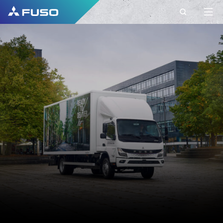
KONTAKT
FUSO BELGIUM
CONTACT
Haben Sie weitere Fragen?
Senden Sie uns Ihre Anfrage über dieses
Kontaktformular.
VORNAME*
NACHNAME*