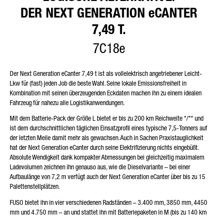
DER NEXT GENERATION eCANTER
7,49 T.
7C18e
Der Next Generation eCanter 7,49 t ist als vollelektrisch angetriebener Leicht-
Lkw für (fast) jeden Job die beste Wahl. Seine lokale Emissionsfreiheit in
Kombination mit seinen überzeugenden Eckdaten machen ihn zu einem idealen
Fahrzeug für nahezu alle Logistikanwendungen.
Mit dem Batterie-Pack der Größe L bietet er bis zu 200 km Reichweite
*/**
und
ist dem durchschnittlichen täglichen Einsatzprofil eines typische 7,5-Tonners auf
der letzten Meile damit mehr als gewachsen. Auch in Sachen Praxistauglichkeit
hat der Next Generation eCanter durch seine Elektrifizierung nichts eingebüßt.
Absolute Wendigkeit dank kompakter Abmessungen bei gleichzeitig maximalem
Ladevolumen zeichnen ihn genauso aus, wie die Dieselvariante – bei einer
Aufbaulänge von 7,2 m verfügt auch der Next Generation eCanter über bis zu 15
Palettenstellplätzen.
FUSO bietet ihn in vier verschiedenen Radständen – 3.400 mm, 3850 mm, 4450
mm und 4.750 mm – an und stattet ihn mit Batteriepaketen in M (bis zu 140 km