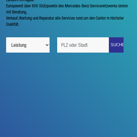
Europaweit über 800 Stützpunkte des Mercedes-Benz Servicenetzwerks bieten
mit Beratung,
Verkauf, Wartung und Reparatur alle Services rund um den Canter in höchster
Qualität.