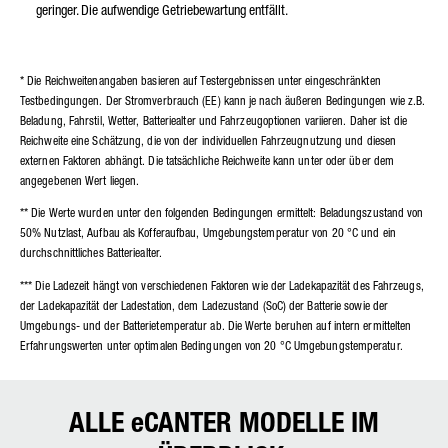
geringer. Die aufwendige Getriebewartung entfällt.
* Die Reichweitenangaben basieren auf Testergebnissen unter eingeschränkten
Testbedingungen. Der Stromverbrauch (EE) kann je nach äußeren Bedingungen wie z.B.
Beladung, Fahrstil, Wetter, Batteriealter und Fahrzeugoptionen variieren. Daher ist die
Reichweite eine Schätzung, die von der individuellen Fahrzeugnutzung und diesen
externen Faktoren abhängt. Die tatsächliche Reichweite kann unter oder über dem
angegebenen Wert liegen.
** Die Werte wurden unter den folgenden Bedingungen ermittelt: Beladungszustand von
50% Nutzlast, Aufbau als Kofferaufbau, Umgebungstemperatur von 20 °C und ein
durchschnittliches Batteriealter.
*** Die Ladezeit hängt von verschiedenen Faktoren wie der Ladekapazität des Fahrzeugs,
der Ladekapazität der Ladestation, dem Ladezustand (SoC) der Batterie sowie der
Umgebungs- und der Batterietemperatur ab. Die Werte beruhen auf intern ermittelten
Erfahrungswerten unter optimalen Bedingungen von 20 °C Umgebungstemperatur.
ALLE eCANTER MODELLE IM