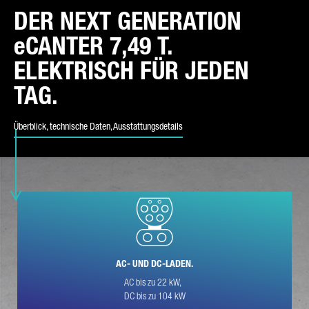
DER NEXT GENERATION
eCANTER 7,49 T.
ART DER ANFRAGE*
ELEKTRISCH FÜR JEDEN
TAG.
Überblick, technische Daten, Ausstattungsdetails
E-MAIL*
TELEFONNUMMER*
AC- UND DC-LADEN.
IHRE NACHRICHT (OPTIONAL)
AC bis zu 22 kW,
DC bis zu 104 kW