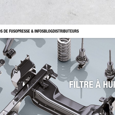
S DE FUSO
PRESSE & INFOS
BLOG
DISTRIBUTEURS
ets
soires d’origine FUSO Canter TFI
Trafic de construction
Jardinage et aménagement paysager
FUSO Value Parts
Utilis
FILTRE À HU