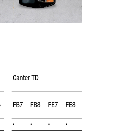
Canter TD
6
FB7
FB8
FE7
FE8
•
•
•
•