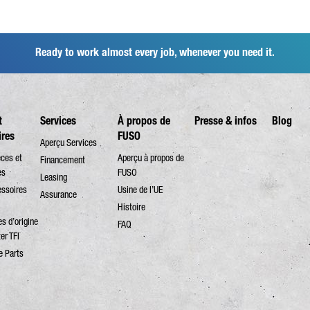
Ready to work almost every job, whenever you need it.
t
Services
À propos de
Presse & infos
Blog
ires
FUSO
Aperçu Services
èces et
Aperçu à propos de
Financement
es
FUSO
Leasing
ssoires
Usine de l’UE
Assurance
Histoire
s d’origine
FAQ
er TFI
e Parts