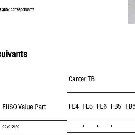
 Canter correspondants
suivants
Canter TB
FE4
FE5
FE6
FB5
FB
FUSO Value Part
•
•
•
QQY012180