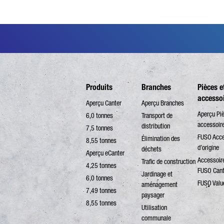
Produits
Branches
Pièces e
accesso
Aperçu Canter
Aperçu Branches
Aperçu Pi
6,0 tonnes
Transport de
accessoir
distribution
7,5 tonnes
FUSO Acce
Élimination des
8,55 tonnes
d’origine
déchets
Aperçu eCanter
Accessoire
Trafic de construction
4,25 tonnes
FUSO Cant
Jardinage et
6,0 tonnes
FUSO Valu
aménagement
7,49 tonnes
paysager
8,55 tonnes
Utilisation
communale