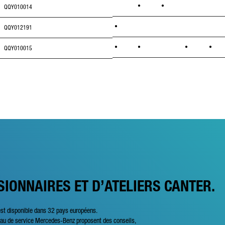
•
•
QQY010014
•
QQY012191
•
•
•
•
QQY010015
SIONNAIRES ET D’ATELIERS CANTER.
est disponible dans 32 pays européens.
seau de service Mercedes-Benz proposent des conseils,