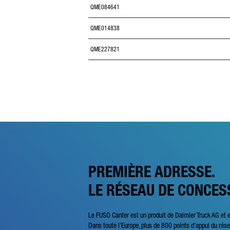
QME084641
QME014838
QME227821
PREMIÈRE ADRESSE.
LE RÉSEAU DE CONCES
Le FUSO Canter est un produit de Daimler Truck AG et 
Dans toute l’Europe, plus de 800 points d’appui du ré