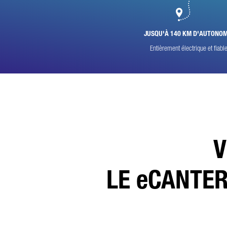
* L
Nou
sur
JUSQU'À 140 KM D'AUTONOM
Vou
que
Entièrement électrique et fiable
V
LE eCANTER