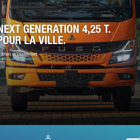
URRIER ÉLECTRONIQUE*
NEXT GENERATION 4,25 T.
POUR LA VILLE.
MÉRO DE TÉLÉPHONE*
 détails de l'équipement
TRE MESSAGE (FACULTATIF)