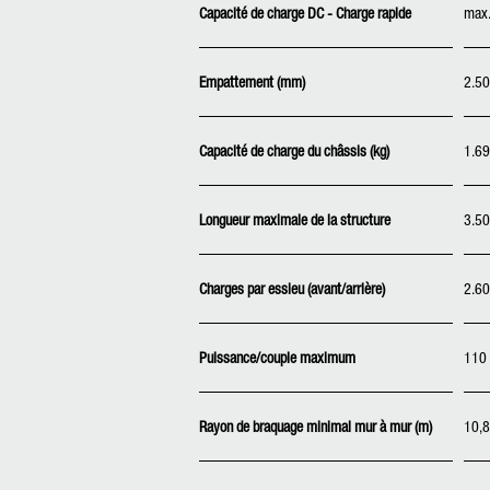
Capacité de charge DC - Charge rapide
max.
Empattement (mm)
2.5
Capacité de charge du châssis (kg)
1.6
Longueur maximale de la structure
3.5
Charges par essieu (avant/arrière)
2.60
Puissance/couple maximum
110 
Rayon de braquage minimal mur à mur (m)
10,8