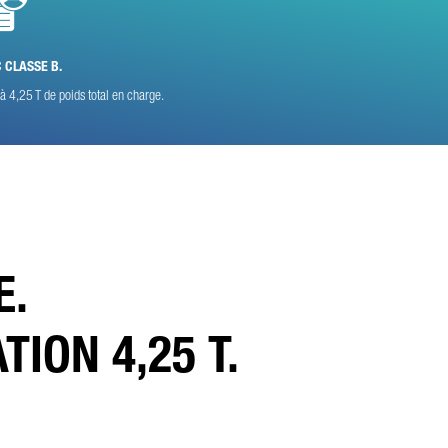
ales
 CLASSE B.
es
.
à 4,25 T de poids total en charge.
E.
ION 4,25 T.