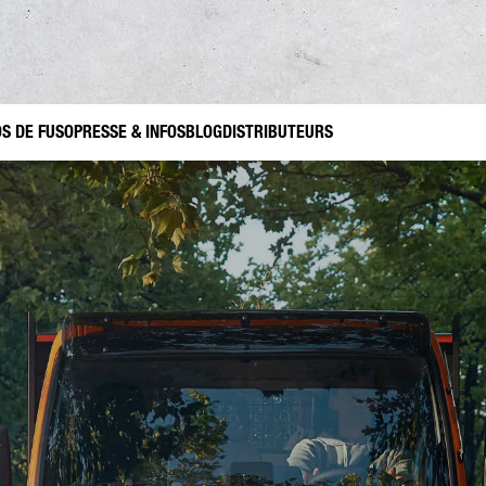
CT
S DE FUSO
PRESSE & INFOS
BLOG
DISTRIBUTEURS
USO BELGIUM CONTACT
ets
soires d’origine FUSO Canter TFI
Trafic de construction
Jardinage et aménagement paysager
FUSO Value Parts
Utilis
us avez d'autres questions ?
voyez-nous votre demande via ce formulaire de contact.
ÉNOM*
NOM DE FAMILLE*
PE DE DEMANDE*