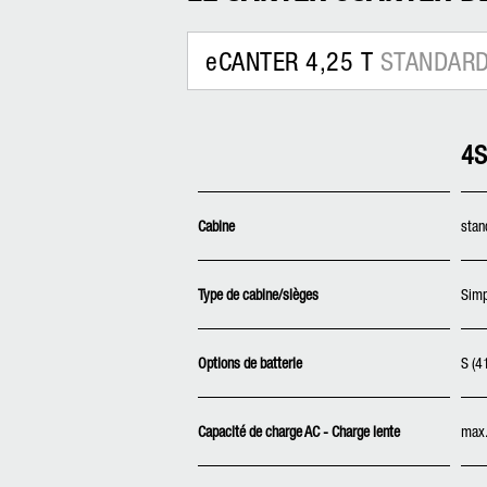
eCANTER 4,25 T
STANDAR
4S
Cabine
stan
Type de cabine/sièges
Simp
Options de batterie
S (4
Capacité de charge AC - Charge lente
max