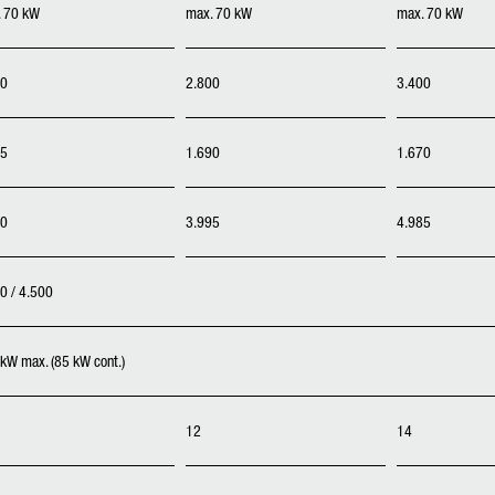
 70 kW
max. 70 kW
max. 70 kW
00
2.800
3.400
95
1.690
1.670
00
3.995
4.985
0 / 4.500
kW max. (85 kW cont.)
12
14