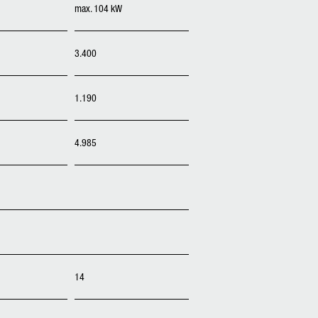
max. 104 kW
3.400
1.190
4.985
14