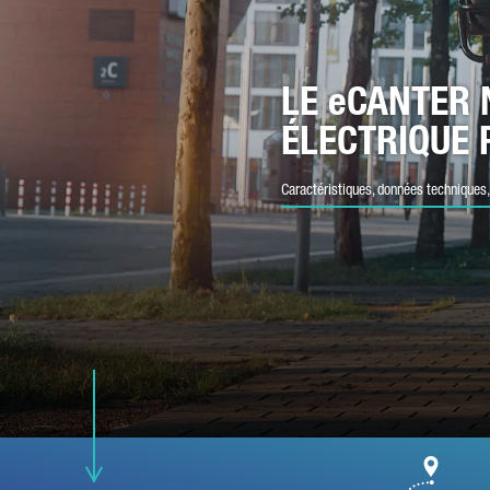
CO
LE eCANTER 
ÉLECTRIQUE 
NU
Caractéristiques, données techniques,
VO