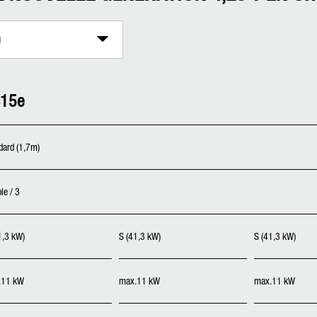
D
15e
dard (1,7m)
le / 3
1,3 kW)
S (41,3 kW)
S (41,3 kW)
.11 kW
max.11 kW
max.11 kW