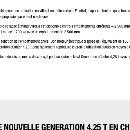
ble pour une utilisation en ville et en milieu urbain. En effet, il apporte tout ce qui a to
ne propulsion purement électrique.
ble et facile à manœuvrer. Il est disponible en trois empattements différents – 2.500 
5 t est de 1.700 kg avec un empattement de 2.500 mm.
en fonction de l’empattement choisi. Son moteur électrique dispose de l’équivalent de 150
ration eCanter 4,25 t peut facilement reproduire le profil d’utilisation quotidien moyen d’
duire depuis au moins deux ans, il peut conduire le Next Generation eCanter 4,25 t avec
 NOUVELLE GENERATION 4,25 T EN CH