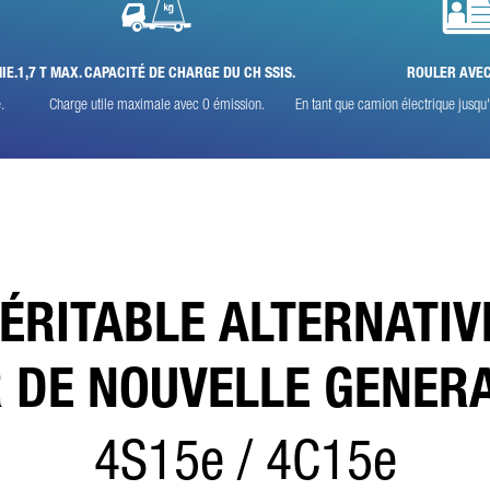
e champ est obligatoire
s traiterons, enregistrerons et utiliserons vos données avec soin, conformément aux dispositions lég
 la protection des données et selon votre accord, uniquement dans le but de traiter votre demande.
IE.
1,7 T MAX. CAPACITÉ DE CHARGE DU CH SSIS.
ROULER AVEC
s trouverez plus de détails sur le traitement de vos données personnelles par Daimler Truck AG ainsi
 des informations détaillées sur vos droits en ligne dans les informations sur la
protection des donné
.
Charge utile maximale avec 0 émission.
En tant que camion électrique jusqu'
Friendly Captcha
ÉRITABLE ALTERNATIV
 DE NOUVELLE GENERAT
4S15e / 4C15e