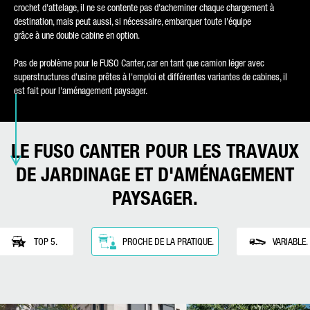
crochet d'attelage, il ne se contente pas d'acheminer chaque chargement à
destination, mais peut aussi, si nécessaire, embarquer toute l'équipe
grâce à une double cabine en option.
Pas de problème pour le FUSO Canter, car en tant que camion léger avec
superstructures d'usine prêtes à l'emploi et différentes variantes de cabines, il
est fait pour l'aménagement paysager.
* Le champ est obligatoire
Nous traiterons, enregistrerons et utiliserons vos données
avec soin, conformément aux dispositions légales sur la
protection des données et selon votre accord, uniquement
LE FUSO CANTER POUR LES TRAVAUX
dans le but de traiter votre demande. Vous trouverez plus de
détails sur le traitement de vos données personnelles par
DE JARDINAGE ET D'AMÉNAGEMENT
Daimler Truck AG ainsi que des informations détaillées sur vos
droits en ligne dans les informations sur la
protection des
PAYSAGER.
données
.
TOP 5.
PROCHE DE LA PRATIQUE.
VARIABLE.
Friendly Captcha