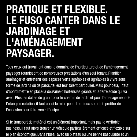
PRATIQUE ET FLEXIBLE.
LE FUSO CANTER DANS LE
TYPE DE DEMANDE*
JARDINAGE ET
L'AMÉNAGEMENT
PAYSAGER.
COURRIER ÉLECTRONIQUE*
Tous ceux qui travaillent dans le domaine de l'horticulture et de l'aménagement
paysager fournissent de nombreuses prestations d'un seul tenant. Planifier,
aménager et entretenir des espaces verts agréables et agréables à vivre sous
forme de jardins ou de parcs, tel est leur talent particulier. Mais pour cela, il faut
NUMÉRO DE TÉLÉPHONE*
d'abord mettre en place la douzaine d'hortensias géants et la terre acide qui va
avec. Plus les dalles de granit pour le chemin de jardin et pour l'aménagement de
l'étang de natation, il faut aussi la mini-pelle. Le mieux serait de profiter de
l'occasion pour faire venir l'équipe.
Si le transport de matériel est un élément important, mais pas le véritable
VOTRE MESSAGE (FACULTATIF)
business, il faut alors trouver un véhicule particulièrement efficace et flexible sur
le plan économique. Dans l'idéal, avec un plateau ou une benne basculante et un