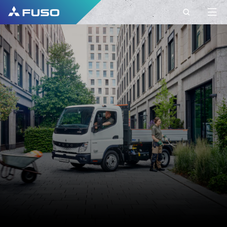
CONTACT
FUSO BELGIUM
CONTACT
Vous avez d'autres questions ?
Envoyez-nous votre demande via ce formulaire
de contact.
PRÉNOM*
NOM DE FAMILLE*