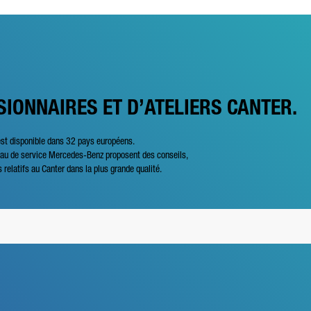
SIONNAIRES ET D’ATELIERS CANTER.
est disponible dans 32 pays européens.
seau de service Mercedes-Benz proposent des conseils,
s relatifs au Canter dans la plus grande qualité.