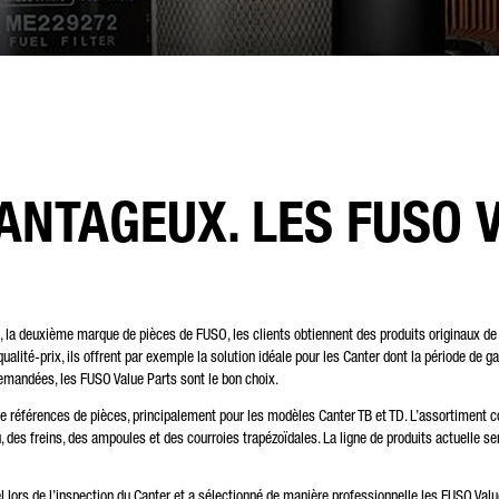
URRIER ÉLECTRONIQUE*
MÉRO DE TÉLÉPHONE*
ANTAGEUX. LES FUSO 
TRE MESSAGE (FACULTATIF)
 la deuxième marque de pièces de FUSO, les clients obtiennent des produits originaux de 
alité-prix, ils offrent par exemple la solution idéale pour les Canter dont la période de 
emandées, les FUSO Value Parts sont le bon choix.
férences de pièces, principalement pour les modèles Canter TB et TD. L’assortiment compr
, des freins, des ampoules et des courroies trapézoïdales. La ligne de produits actuelle 
l lors de l’inspection du Canter et a sélectionné de manière professionnelle les FUSO Val