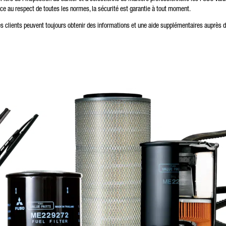
e au respect de toutes les normes, la sécurité est garantie à tout moment.
e champ est obligatoire
s traiterons, enregistrerons et utiliserons vos données avec soin, conformément aux dispositions lég
es clients peuvent toujours obtenir des informations et une aide supplémentaires auprès 
 la protection des données et selon votre accord, uniquement dans le but de traiter votre demande.
s trouverez plus de détails sur le traitement de vos données personnelles par Daimler Truck AG ainsi
 des informations détaillées sur vos droits en ligne dans les informations sur la
protection des donné
Friendly Captcha