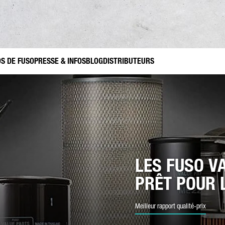
CT
S DE FUSO
PRESSE & INFOS
BLOG
DISTRIBUTEURS
USO BELGIUM CONTACT
ets
soires d’origine FUSO Canter TFI
Trafic de construction
Jardinage et aménagement paysager
FUSO Value Parts
Utilis
us avez d'autres questions ?
voyez-nous votre demande via ce formulaire de contact.
ÉNOM*
NOM DE FAMILLE*
LES FUSO V
PRÊT POUR 
PE DE DEMANDE*
Meilleur rapport qualité-prix