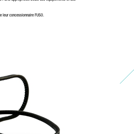
ales
de leur concessionnaire FUSO.
es
.