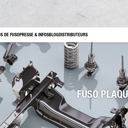
S DE FUSO
PRESSE & INFOS
BLOG
DISTRIBUTEURS
ets
soires d’origine FUSO Canter TFI
Trafic de construction
Jardinage et aménagement paysager
FUSO Value Parts
Utilis
FUSO PLAQU