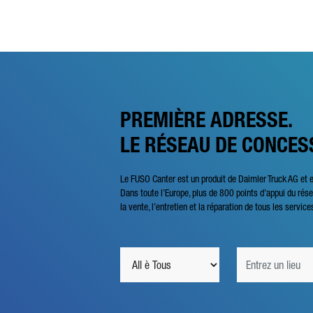
PREMIÈRE ADRESSE.
LE RÉSEAU DE CONCES
Le FUSO Canter est un produit de Daimler Truck AG et 
Dans toute l’Europe, plus de 800 points d’appui du ré
la vente, l’entretien et la réparation de tous les service