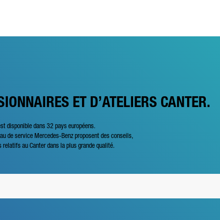
SIONNAIRES ET D’ATELIERS CANTER.
est disponible dans 32 pays européens.
seau de service Mercedes-Benz proposent des conseils,
s relatifs au Canter dans la plus grande qualité.