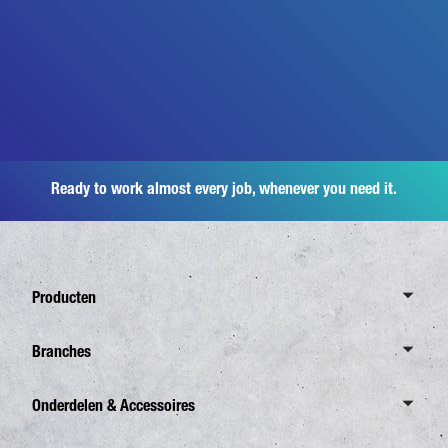
Ready to work almost every job, whenever you need it.
Producten
Overzicht Canter
Branches
6,0 Ton
Overzicht Branches
Onderdelen & Accessoires
7,5 Ton
Distributie