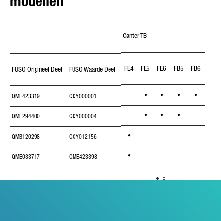
modellen
Canter TB
Cante
FE4
FE5
FE6
FB5
FB6
FB7
FUSO Origineel Deel
FUSO Waarde Deel
•
•
•
•
•
QME423319
QQY000001
•
•
•
QME294400
QQY000004
•
QMB120298
QQY012156
•
QME033717
QME423398