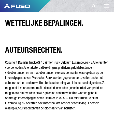
CONTACT
WETTELIJKE BEPALINGEN.
FUSO BELGIUM
CONTACT
AUTEURSRECHTEN.
Heeft u vragen?
Copyright Daimler Truck AG / Daimler Truck Belgium Luxembourg NV. Alle rechten
voorbehouden. Alle teksten, afbeeldingen, grafieken, geluidsbestanden,
Stuur ons uw vraag via dit contactformulier.
videobestanden en animatiebestanden evenals de manier waarop deze op de
internetpagina’s van Mercedes-Benz worden gepresenteerd, vallen onder het
VOORNAAM*
auteursrecht en andere wetten ter bescherming van intellectueel eigendom. Ze
mogen niet voor commerciële doeleinden worden gekopieerd of verspreid, en
mogen ook niet worden gewijzigd en op andere websites worden gebruikt.
Sommige internetpagina’s van Daimler Truck AG / Daimler Truck Belgium
ACHTERNAAM*
Luxembourg NV bevatten ook materiaal dat ons ter beschikking is gesteld
waarop auteursrechten van de eigenaar ervan berusten.