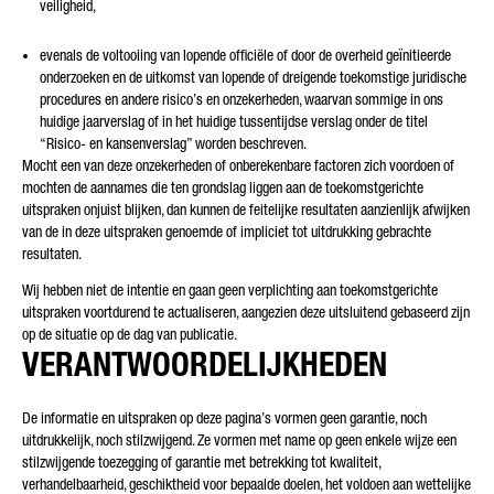
veiligheid,
evenals de voltooiing van lopende officiële of door de overheid geïnitieerde
onderzoeken en de uitkomst van lopende of dreigende toekomstige juridische
procedures en andere risico’s en onzekerheden, waarvan sommige in ons
huidige jaarverslag of in het huidige tussentijdse verslag onder de titel
“Risico- en kansenverslag” worden beschreven.
Mocht een van deze onzekerheden of onberekenbare factoren zich voordoen of
mochten de aannames die ten grondslag liggen aan de toekomstgerichte
uitspraken onjuist blijken, dan kunnen de feitelijke resultaten aanzienlijk afwijken
van de in deze uitspraken genoemde of impliciet tot uitdrukking gebrachte
resultaten.
Wij hebben niet de intentie en gaan geen verplichting aan toekomstgerichte
uitspraken voortdurend te actualiseren, aangezien deze uitsluitend gebaseerd zijn
op de situatie op de dag van publicatie.
VERANTWOORDELIJKHEDEN
De informatie en uitspraken op deze pagina’s vormen geen garantie, noch
uitdrukkelijk, noch stilzwijgend. Ze vormen met name op geen enkele wijze een
stilzwijgende toezegging of garantie met betrekking tot kwaliteit,
verhandelbaarheid, geschiktheid voor bepaalde doelen, het voldoen aan wettelijke