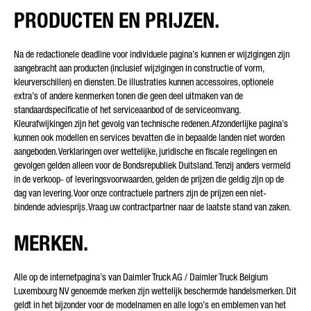
PRODUCTEN EN PRIJZEN.
SOORT VERZOEK*
Na de redactionele deadline voor individuele pagina’s kunnen er wijzigingen zijn
aangebracht aan producten (inclusief wijzigingen in constructie of vorm,
kleurverschillen) en diensten. De illustraties kunnen accessoires, optionele
extra’s of andere kenmerken tonen die geen deel uitmaken van de
standaardspecificatie of het serviceaanbod of de serviceomvang.
E-MAIL*
Kleurafwijkingen zijn het gevolg van technische redenen. Afzonderlijke pagina’s
kunnen ook modellen en services bevatten die in bepaalde landen niet worden
aangeboden. Verklaringen over wettelijke, juridische en fiscale regelingen en
gevolgen gelden alleen voor de Bondsrepubliek Duitsland. Tenzij anders vermeld
in de verkoop- of leveringsvoorwaarden, gelden de prijzen die geldig zijn op de
TELEFOONNUMMER*
dag van levering. Voor onze contractuele partners zijn de prijzen een niet-
bindende adviesprijs. Vraag uw contractpartner naar de laatste stand van zaken.
MERKEN.
UW BERICHT (OPTIONEEL)
Alle op de internetpagina’s van Daimler Truck AG / Daimler Truck Belgium
Luxembourg NV genoemde merken zijn wettelijk beschermde handelsmerken. Dit
geldt in het bijzonder voor de modelnamen en alle logo’s en emblemen van het