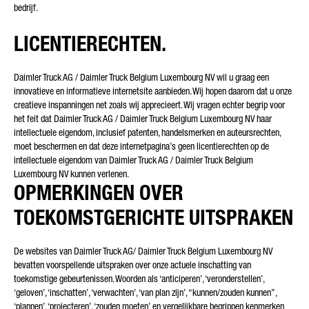
bedrijf.
LICENTIERECHTEN.
Daimler Truck AG / Daimler Truck Belgium Luxembourg NV wil u graag een
* Het veld is verplicht
innovatieve en informatieve internetsite aanbieden. Wij hopen daarom dat u onze
Wij zullen uw gegevens zorgvuldig verwerken, opslaan en
creatieve inspanningen net zoals wij apprecieert. Wij vragen echter begrip voor
gebruiken in overeenstemming met de wettelijke bepalingen
het feit dat Daimler Truck AG / Daimler Truck Belgium Luxembourg NV haar
inzake gegevensbescherming in lijn met uw toestemming,
uitsluitend voor de verwerking van uw aanvraag. Verdere
intellectuele eigendom, inclusief patenten, handelsmerken en auteursrechten,
details over de verwerking van uw persoonlijke gegevens door
moet beschermen en dat deze internetpagina’s geen licentierechten op de
Daimler Truck AG en gedetailleerde informatie over uw rechten
intellectuele eigendom van Daimler Truck AG / Daimler Truck Belgium
vindt u online in de informatie over
gegevensbescherming
.
Luxembourg NV kunnen verlenen.
OPMERKINGEN OVER
TOEKOMSTGERICHTE UITSPRAKEN
De websites van Daimler Truck AG/ Daimler Truck Belgium Luxembourg NV
Friendly Captcha
bevatten voorspellende uitspraken over onze actuele inschatting van
toekomstige gebeurtenissen. Woorden als ‘anticiperen’, ‘veronderstellen’,
‘geloven’, ‘inschatten’, ‘verwachten’, ‘van plan zijn’, “kunnen/zouden kunnen”,
‘plannen’, ‘projecteren’, ‘zouden moeten’ en vergelijkbare begrippen kenmerken