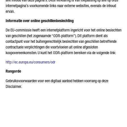
alle inhoud van deze pagina’s. Deze verklaring is van toepassing op alle op onze
internetpagina’s voorkomende links naar externe websites, evenals de inhoud
ervan.
Informatie over online geschillenbeslechting
De EU-commissie heeft een internetplatform ingericht voor het online beslechten
van geschillen (het zogenaamde “ODR-platform”). Dit platform dient als
contactpunt voor het buitengerechtelijk beslechten van geschillen betreffende
contractuele verplichtingen die voortvloeien uit online afgesloten
koopovereenkomsten. U kunt het ODR-platform bereiken via de volgende link:
http://ec.europa.eu/consumers/odr
Rangorde
Gebruiksvoorwaarden voor een digitaal aanbod hebben voorrang op deze
Disclaimer.