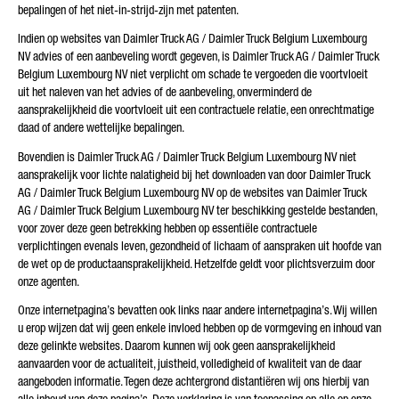
bepalingen of het niet-in-strijd-zijn met patenten.
Indien op websites van Daimler Truck AG / Daimler Truck Belgium Luxembourg
NV advies of een aanbeveling wordt gegeven, is Daimler Truck AG / Daimler Truck
Belgium Luxembourg NV niet verplicht om schade te vergoeden die voortvloeit
uit het naleven van het advies of de aanbeveling, onverminderd de
aansprakelijkheid die voortvloeit uit een contractuele relatie, een onrechtmatige
daad of andere wettelijke bepalingen.
Bovendien is Daimler Truck AG / Daimler Truck Belgium Luxembourg NV niet
aansprakelijk voor lichte nalatigheid bij het downloaden van door Daimler Truck
AG / Daimler Truck Belgium Luxembourg NV op de websites van Daimler Truck
AG / Daimler Truck Belgium Luxembourg NV ter beschikking gestelde bestanden,
voor zover deze geen betrekking hebben op essentiële contractuele
verplichtingen evenals leven, gezondheid of lichaam of aanspraken uit hoofde van
de wet op de productaansprakelijkheid. Hetzelfde geldt voor plichtsverzuim door
onze agenten.
Onze internetpagina’s bevatten ook links naar andere internetpagina’s. Wij willen
u erop wijzen dat wij geen enkele invloed hebben op de vormgeving en inhoud van
deze gelinkte websites. Daarom kunnen wij ook geen aansprakelijkheid
aanvaarden voor de actualiteit, juistheid, volledigheid of kwaliteit van de daar
aangeboden informatie. Tegen deze achtergrond distantiëren wij ons hierbij van